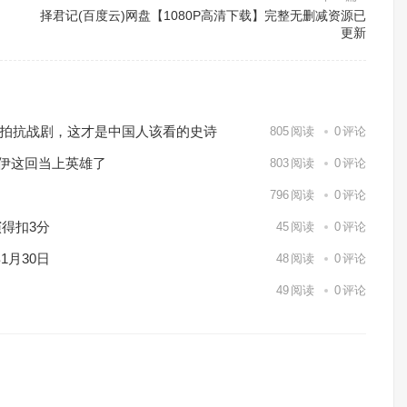
择君记(百度云)网盘【1080P高清下载】完整无删减资源已
更新
℃实拍抗战剧，这才是中国人该看的史诗
805
阅读
0
评论
休伊这回当上英雄了
803
阅读
0
评论
796
阅读
0
评论
得扣3分
45
阅读
0
评论
1月30日
48
阅读
0
评论
49
阅读
0
评论