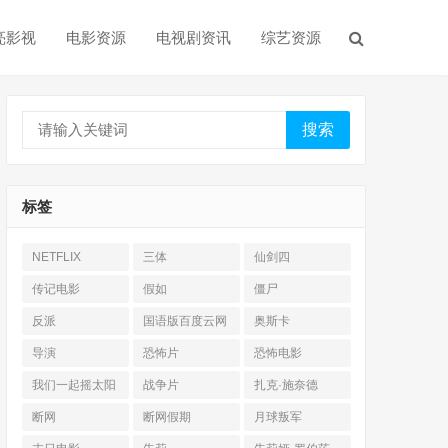
亮影视
电影资源
电视剧资讯
综艺资源
搜索
标签
NETFLIX
三体
仙剑四
传记电影
假如
僵尸
反派
国语版百度云网
奥斯卡
盘
导演
恐怖片
恐怖电影
我们一起摇太阳
战争片
扎克·施奈德
断网
断网假期
月球叛军