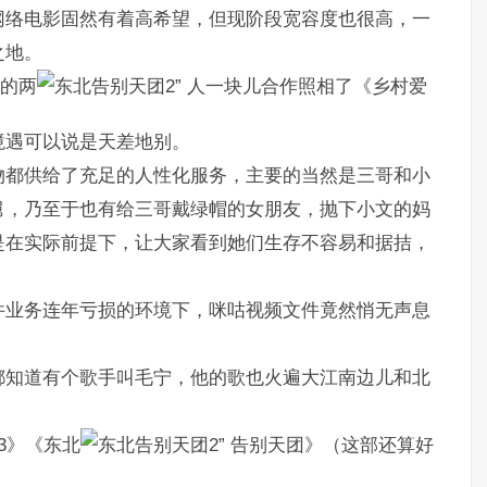
网络电影固然有着高希望，但现阶段宽容度也很高，一
之地。
”的两
人一块儿合作照相了《乡村爱
境遇可以说是天差地别。
物都供给了充足的人性化服务，主要的当然是三哥和小
舅，乃至于也有给三哥戴绿帽的女朋友，抛下小文的妈
是在实际前提下，让大家看到她们生存不容易和据拮，
件业务连年亏损的环境下，咪咕视频文件竟然悄无声息
都知道有个歌手叫毛宁，他的歌也火遍大江南边儿和北
3》《东北
告别天团》（这部还算好