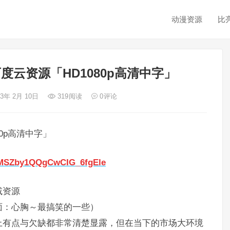
动漫资源
比
度云资源「HD1080p高清中字」
23年 2月 10日
319
阅读
0
评论
0p高清中字」
17MSZby1QQgCwCIG_6fgEle
减资源
面：心胸～最搞笑的一些）
上有点与欠缺都非常清楚显露，但在当下的市场大环境