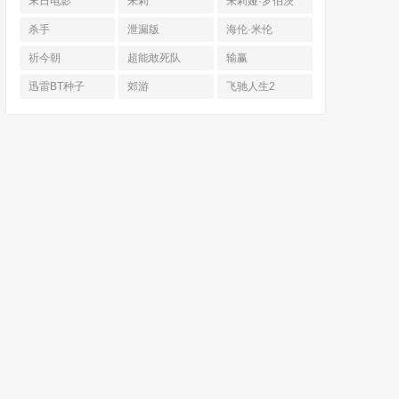
末日电影
朱莉
朱莉娅·罗伯茨
杀手
泄漏版
海伦·米伦
祈今朝
超能敢死队
输赢
迅雷BT种子
郊游
飞驰人生2