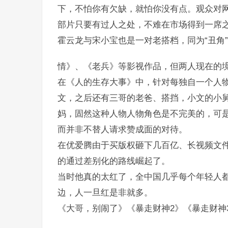
下，不怕你有欠缺，就怕你没有点。观众对
部片只要有过人之处，不难在市场得到一席
霍云龙与宋小宝也是一对老搭档，同为“丑角
情》、《老兵》等影视作品，但两人现在的
在《人的生存大事》中，针对每独自一个人
文，之后还有三哥的老爸、搭挡，小文的小
妈，固然这种人物人物角色是不完美的，可
而并非不替人请求赞成面的对待。
在优爱腾由于买版权砸下几百亿、长视频文
的通过差别化的路线崛起了。
当时他真的太红了，全中国几乎每个年轻人
边，人一旦红是非就多。
《大哥，别闹了》《暴走财神2》《暴走财神