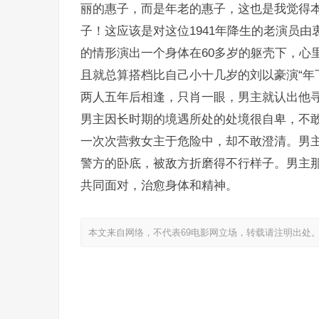
丽的惠子，而是年老的惠子，这也是我觉得本
子！这应该是对这位1941年降生的老演员
的情形演出一个身体在60多岁的躯壳下，心
且就总算搭档比自己小十几岁的刘以豪演“年
两人五年后相逢，只肖一眼，男主就认出他
男主因长时期的境遇所处的处境很自卑，不
一次次营救女主于危险中，却不敢澄清。男
警方的卧底，被敌方折磨得不行样子。男主
共同面对，治愈身体和精神。
本文来自网络，不代表69电影网立场，转载请注明出处