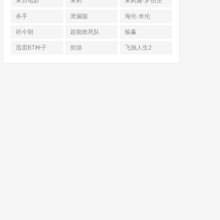
末日电影
朱莉
朱莉娅·罗伯茨
杀手
泄漏版
海伦·米伦
祈今朝
超能敢死队
输赢
迅雷BT种子
郊游
飞驰人生2