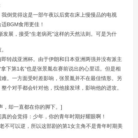
：
，我倒觉得这是一部午夜以后窝在床上慢慢品的电视
适BGM食用更佳！
渐发展，接受“生老病死”这样的天然法则。可是为什
破。
随即转战亚洲杯。由于伊朗和日本亚洲两强并没有派主
“拿下第1名”也是张景胤在赛前说出的心里话。但是相
困难。一方面受时差影响，张景胤并不在最佳情形。另
，整个对手都会针对他，找他接发球，影响他的进攻。
声，却一直都在你的脚下。]
间真的会觉得：少年，你的青年时期好耀眼啊！
老不可以逆，所以这部剧的第1女主角不是青年时期美