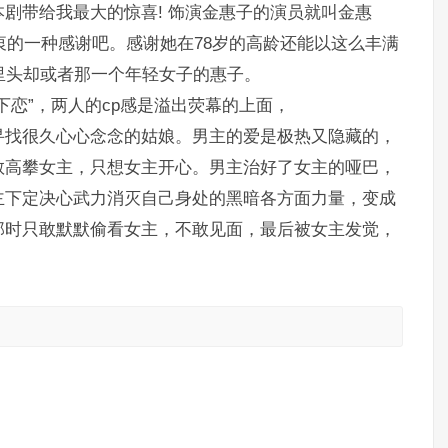
剧带给我最大的惊喜! 饰演金惠子的演员就叫金惠
由衷的一种感谢吧。感谢她在78岁的高龄还能以这么丰满
里头却或者那一个年轻女子的惠子。
下恋”，两人的cp感是溢出荧幕的上面，
寻找很久心心念念的姑娘。男主的爱是极热又隐藏的，
敢高攀女主，只想女主开心。男主治好了女主的哑巴，
主下定决心武力消灭自己身处的黑暗各方面力量，变成
那时只敢默默偷看女主，不敢见面，最后被女主发觉，
。