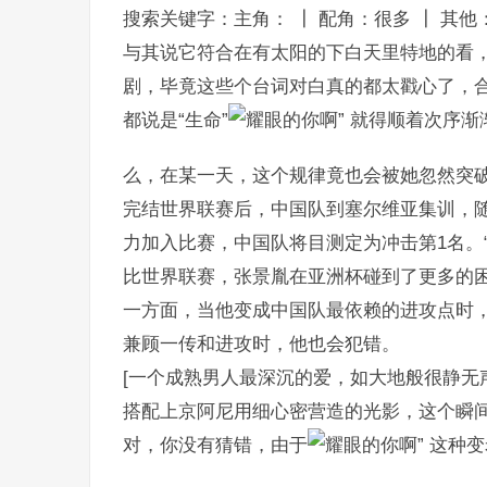
搜索关键字：主角： ┃ 配角：很多 ┃ 其他
与其说它符合在有太阳的下白天里特地的看
剧，毕竟这些个台词对白真的都太戳心了，合
都说是“生命”
就得顺着次序渐
么，在某一天，这个规律竟也会被她忽然突
完结世界联赛后，中国队到塞尔维亚集训，
力加入比赛，中国队将目测定为冲击第1名。
比世界联赛，张景胤在亚洲杯碰到了更多的
一方面，当他变成中国队最依赖的进攻点时
兼顾一传和进攻时，他也会犯错。
[一个成熟男人最深沉的爱，如大地般很静无
搭配上京阿尼用细心密营造的光影，这个瞬
对，你没有猜错，由于
这种变