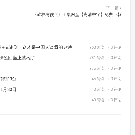
下一篇
《武林有侠气》全集网盘【高清中字】免费下载
℃实拍抗战剧，这才是中国人该看的史诗
783
阅读
0
评论
休伊这回当上英雄了
781
阅读
0
评论
775
阅读
0
评论
得扣3分
45
阅读
0
评论
1月30日
48
阅读
0
评论
49
阅读
0
评论