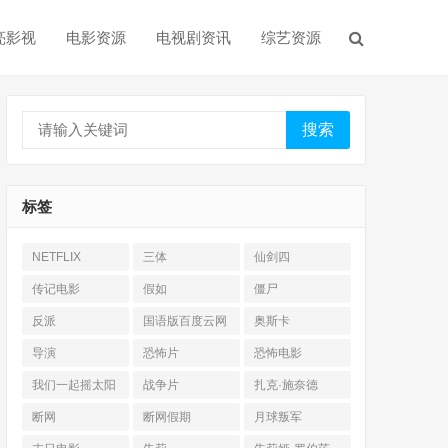
亮影视
电影资源
电视剧资讯
综艺资源
搜索
标签
NETFLIX
三体
仙剑四
传记电影
假如
僵尸
反派
国语版百度云网
奥斯卡
盘
导演
恐怖片
恐怖电影
我们一起摇太阳
战争片
扎克·施奈德
断网
断网假期
月球叛军