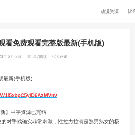
动漫资源
比
观看免费观看完整版最新(手机版)
23年 2月 2日
317
阅读
0
评论
最新(手机版)
lyOW1I5xbpC5yID6AzMVnv
更新】中字资源已完结
桃的对手戏确实非常刺激，性拉力拉满是熟男熟女的极