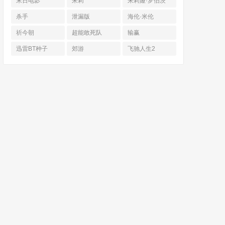
末日电影
朱莉
朱莉娅·罗伯茨
杀手
泄漏版
海伦·米伦
祈今朝
超能敢死队
输赢
迅雷BT种子
郊游
飞驰人生2