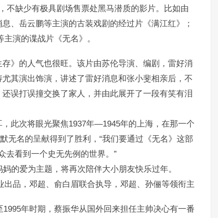
中，不缺少有极具剧场售票处黑马潜质的影片。比如由
消息、岳云鹏等主演的古装戏剧的经过片《满江红》；
等主演的谍战片《无名》。
生存》的人气也很旺。该片由苏伦导演、编剧，雷好消
涛尤其演出饰演，讲述了雷好消息和张小斐相亲后，不
，还误打误撞交换了家人，并由此展开了一段有笑有泪
此次将眼光聚焦1937年—1945年的上海，在那一个
默默无名的呈献得到了胜利，“我们要通过《无名》这部
观众去看到一个史无先例的世界。”
以妈妈的爱为主题，将再次陪伴大小朋友快乐过年。
业出品，邓超、俞白眉联合执导，邓超、孙俪等领衔主
至1995年时期，蔡振华从国外回来担任主帅决心有一番