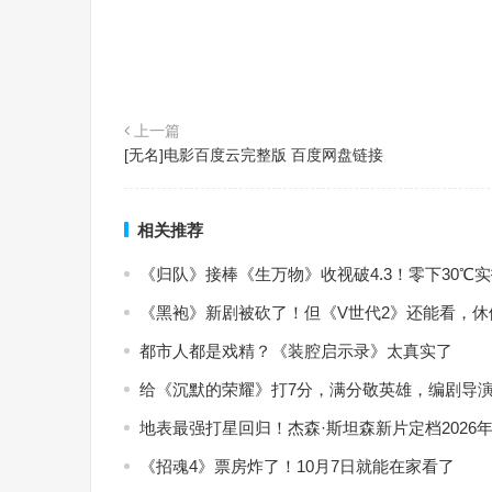
上一篇
[无名]电影百度云完整版 百度网盘链接
相关推荐
《归队》接棒《生万物》收视破4.3！零下30
《黑袍》新剧被砍了！但《V世代2》还能看，
都市人都是戏精？《装腔启示录》太真实了
给《沉默的荣耀》打7分，满分敬英雄，编剧导演
地表最强打星回归！杰森·斯坦森新片定档2026年
《招魂4》票房炸了！10月7日就能在家看了