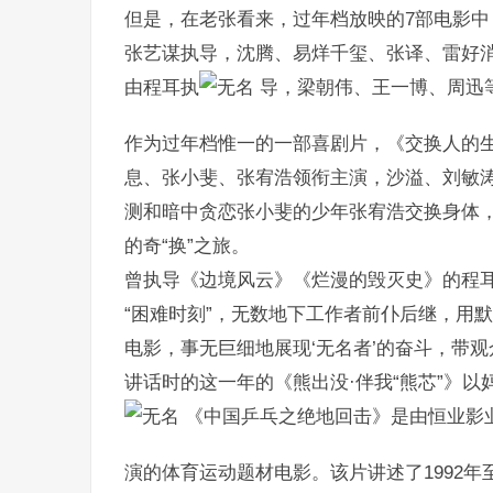
但是，在老张看来，过年档放映的7部电影
张艺谋执导，沈腾、易烊千玺、张译、雷好
由程耳执
导，梁朝伟、王一博、周迅
作为过年档惟一的一部喜剧片，《交换人的
息、张小斐、张宥浩领衔主演，沙溢、刘敏
测和暗中贪恋张小斐的少年张宥浩交换身体
的奇“换”之旅。
曾执导《边境风云》《烂漫的毁灭史》的程耳，
“困难时刻”，无数地下工作者前仆后继，用
电影，事无巨细地展现‘无名者’的奋斗，带
讲话时的这一年的《熊出没·伴我“熊芯”》
《中国乒乓之绝地回击》是由恒业影
演的体育运动题材电影。该片讲述了1992年