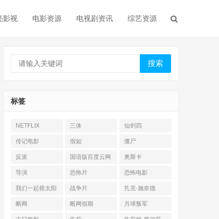
亮影视
电影资源
电视剧资讯
综艺资源
搜索
标签
NETFLIX
三体
仙剑四
传记电影
假如
僵尸
反派
国语版百度云网
奥斯卡
盘
导演
恐怖片
恐怖电影
我们一起摇太阳
战争片
扎克·施奈德
断网
断网假期
月球叛军