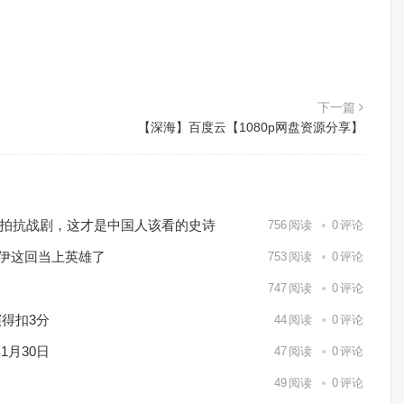
下一篇
【深海】百度云【1080p网盘资源分享】
℃实拍抗战剧，这才是中国人该看的史诗
756
阅读
0
评论
休伊这回当上英雄了
753
阅读
0
评论
747
阅读
0
评论
得扣3分
44
阅读
0
评论
1月30日
47
阅读
0
评论
49
阅读
0
评论