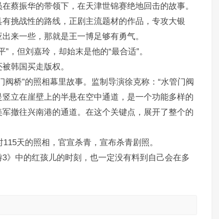
员在蔡振华的带领下，在天津世锦赛绝地回击的故事。
具有挑战性的路线，正剧主流题材的作品，专攻大银
应出来一些，那就是王一博足够有勇气。
平”，但刘嘉玲，却始末是他的“最合适”。
还被韩国买走版权。
门阀桥”的照相幕里故事。监制导演徐克称：“水管门阀
是竖立在崖壁上的半悬在空中通道，是一个功能多样的
美军撤往兴南港的通道。在这个关键点，展开了整个的
时115天的照相，官宣杀青，宣布杀青剧照。
游3》中的红孩儿的时刻，也一定没有料到自己会在多
。