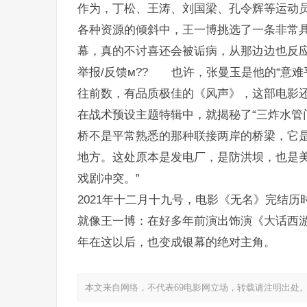
作为，丁松、王涛、刘国梁、孔令辉等运动
各种资源的倾斜中，王一博挑选了一条非常
幕，真的不讨喜还会被诟病，从那边边也反
举报/反馈м?? 也许，张曼玉是他的“意难
往前数，有品质极佳的《风声》，这部电影
在战术预设主题特辑中，就揭秘了“三炸水管
桥不是平常熟悉的那种联接两岸的桥梁，它
地方。这处原本是发电厂，是防洪坝，也是
戏剧冲突。”
2021年十二月十九号，电影《无名》完结历
就像王一博：在好多年前演出饰演《大话西
年在这以后，也变成银幕的绝对主角。
本文来自网络，不代表69电影网立场，转载请注明出处