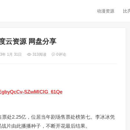
动漫资源
比
度云资源 网盘分享
23年 1月 31日
313
阅读
0
评论
fgEgbyQcCv-SZwMlCIG_61Qe
售票处2.25亿，位居当年剧场售票处榜第七。李冰冰凭
谍战片由此播播种子，不断开花最后结果。