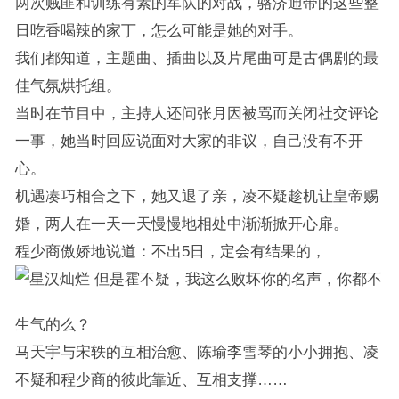
两次贼匪和训练有素的军队的对战，骆济通带的这些整
日吃香喝辣的家丁，怎么可能是她的对手。
我们都知道，主题曲、插曲以及片尾曲可是古偶剧的最
佳气氛烘托组。
当时在节目中，主持人还问张月因被骂而关闭社交评论
一事，她当时回应说面对大家的非议，自己没有不开
心。
机遇凑巧相合之下，她又退了亲，凌不疑趁机让皇帝赐
婚，两人在一天一天慢慢地相处中渐渐掀开心扉。
程少商傲娇地说道：不出5日，定会有结果的，
但是霍不疑，我这么败坏你的名声，你都不
生气的么？
马天宇与宋轶的互相治愈、陈瑜李雪琴的小小拥抱、凌
不疑和程少商的彼此靠近、互相支撑……