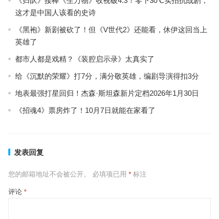
《归队》接棒《生万物》收视破4.3！零下30℃实拍抗战剧，
这才是中国人该看的史诗
《黑袍》新剧被砍了！但《V世代2》还能看，休伊这回当上
英雄了
都市人都是戏精？《装腔启示录》太真实了
给《沉默的荣耀》打7分，满分敬英雄，编剧导演得扣3分
地表最强打星回归！杰森·斯坦森新片定档2026年1月30日
《招魂4》票房炸了！10月7日就能在家看了
发表回复
您的邮箱地址不会被公开。
必填项已用
*
标注
评论
*