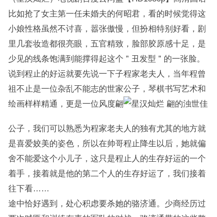
比如抢了女主第一任未婚夫的何昭君，看的时候觉得这
小娘性格虽然不讨喜，嚣张傲慢，但扮相特别好看，剧
里几套妆造都很亮眼，五官精致，脸部胶原感十足，是
少见的线条饱满到能撑得起这个 ” 丑发型 ” 的一张脸。
说到程止的好运就要先说一下子程家老夫人，当年程曾
祖不止是一位杂乱不能志的世家公子，琴棋书写艺术和
绘画样样精通，更是一位风度翩
翩的浊世佳
公子，我们可以熟悉为程家老夫人的独有尤其的地方就
是喜爱姣美的姿色，所以在帅哥程止降生以后，她就偏
舍不能爱这个小儿子，这只是程止人的生存好运的一个
着手，接着就是他的第二个人的生存好运了，我们接着
往下看……
途中恰好遇到，处心积虑要杀她的骆济通。少商经历过