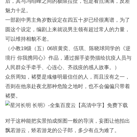
后，其与冯绍峰之间的极限拉扯，也是看点满满，反差
魅力十足。
一部剧中男主角岁数设定在四五十岁已经很离谱，为了
圆这个设定，编剧上来就说男主领有超过常人的力量，
可以维持相貌不老。
（小教19级（五）06班黄奕、伍琪、陈晓球同学的《逆
境行 你我携同心》作品，通过握手姿势描绘抗疫人员与
人民群众手牵手、心连心、齐战疫的感人故事。）
众所周知，褚婴是彧修明最信任的人，而且没有之一，
否则在他亲赴夜北那种危险之地时，也不会偏偏只带着
褚婴。
长明》-全集百度云【高清中字】免费下载
对于这种能把实景拍成抠图一般的导演，妄图让他拍出
飘若游云，矫若游龙的公子郎，多少有点为难了。