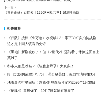
下一篇
（青春正好）百度云【1280P网盘共享】超清晰画质
相关推荐
《归队》接棒《生万物》收视破4.3！零下30℃实拍抗战剧，
这才是中国人该看的史诗
《黑袍》新剧被砍了！但《V世代2》还能看，休伊这回当上
英雄了
都市人都是戏精？《装腔启示录》太真实了
给《沉默的荣耀》打7分，满分敬英雄，编剧导演得扣3分
地表最强打星回归！杰森·斯坦森新片定档2026年1月30日
《招魂4》票房炸了！10月7日就能在家看了