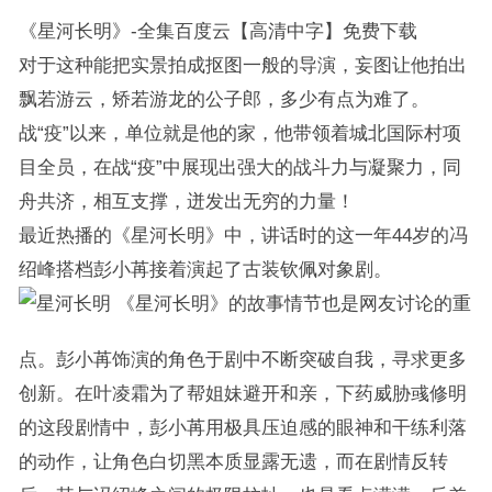
《星河长明》-全集百度云【高清中字】免费下载
对于这种能把实景拍成抠图一般的导演，妄图让他拍出
飘若游云，矫若游龙的公子郎，多少有点为难了。
战“疫”以来，单位就是他的家，他带领着城北国际村项
目全员，在战“疫”中展现出强大的战斗力与凝聚力，同
舟共济，相互支撑，迸发出无穷的力量！
最近热播的《星河长明》中，讲话时的这一年44岁的冯
绍峰搭档彭小苒接着演起了古装钦佩对象剧。
《星河长明》的故事情节也是网友讨论的重
点。彭小苒饰演的角色于剧中不断突破自我，寻求更多
创新。在叶凌霜为了帮姐妹避开和亲，下药威胁彧修明
的这段剧情中，彭小苒用极具压迫感的眼神和干练利落
的动作，让角色白切黑本质显露无遗，而在剧情反转