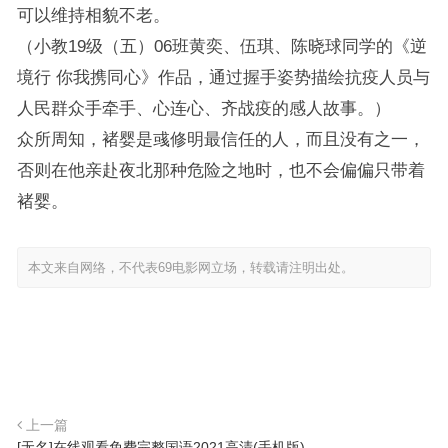
可以维持相貌不老。
（小教19级（五）06班黄奕、伍琪、陈晓球同学的《逆
境行 你我携同心》作品，通过握手姿势描绘抗疫人员与
人民群众手牵手、心连心、齐战疫的感人故事。）
众所周知，褚婴是彧修明最信任的人，而且没有之一，
否则在他亲赴夜北那种危险之地时，也不会偏偏只带着
褚婴。
本文来自网络，不代表69电影网立场，转载请注明出处。
上一篇
[无名]在线观看免费完整国语2021高清(手机版)