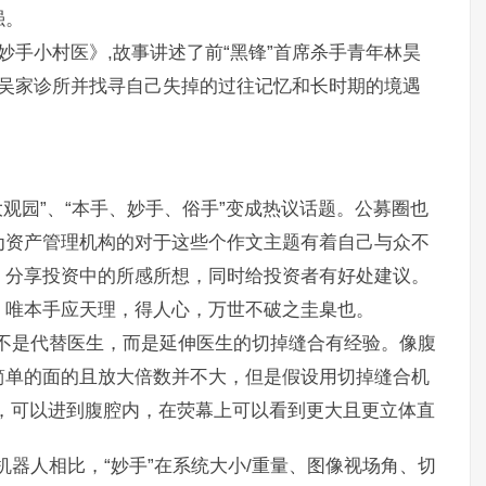
强。
妙手小村医》,故事讲述了前“黑锋”首席杀手青年林昊
吴家诊所并找寻自己失掉的过往记忆和长时期的境遇
观园”、“本手、妙手、俗手”变成热议话题。公募圈也
为资产管理机构的对于这些个作文主题有着自己与众不
章，分享投资中的所感所想，同时给投资者有好处建议。
；唯本手应天理，得人心，万世不破之圭臬也。
不是代替医生，而是延伸医生的切掉缝合有经验。像腹
简单的面的且放大倍数并不大，但是假设用切掉缝合机
上，可以进到腹腔内，在荧幕上可以看到更大且更立体直
机器人相比，“妙手”在系统大小/重量、图像视场角、切