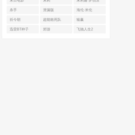
末日电影
朱莉
朱莉娅·罗伯茨
杀手
泄漏版
海伦·米伦
祈今朝
超能敢死队
输赢
迅雷BT种子
郊游
飞驰人生2