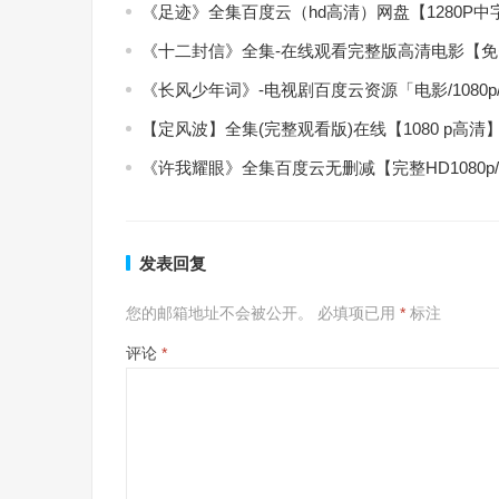
《足迹》全集百度云（hd高清）网盘【1280P
《十二封信》全集-在线观看完整版高清电影【
《长风少年词》-电视剧百度云资源「电影/1080
【定风波】全集(完整观看版)在线【1080 p高清
《许我耀眼》全集百度云无删减【完整HD1080p
发表回复
您的邮箱地址不会被公开。
必填项已用
*
标注
评论
*