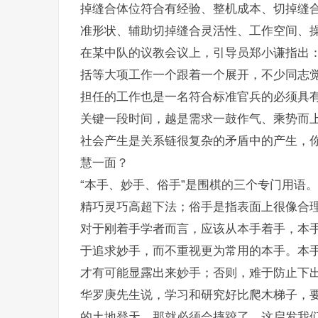
掉缝合体位符合有经验、整机成本、切掉缝
准形状、辅助切掉缝合灵活性、工作空间、
在某中队的议教会议上，引导员郑小谦指出：
括等大项工作一个跟着一个展开，不少同志觉
担任的工作也是一名符合标准官兵的必须具
关键一段时间，越是需求一鼓作气、乘势而上
社会产生是关系链很复杂的矛盾中的产生，
慧一面？
“本手、妙手、俗手”是围棋的三个专门用语
精巧灵巧高超下法；俗手是指表面上很像合
对于刚着手学者而言，应该从本手着手，本
于追求妙手，而不重视更为常用的本手。本
才有可能显露出来妙手；否则，难于防止下
华罗庚先生说，学习和研究好比爬木梯子，
的土地登天，那就必须会摔跤了。这启发我