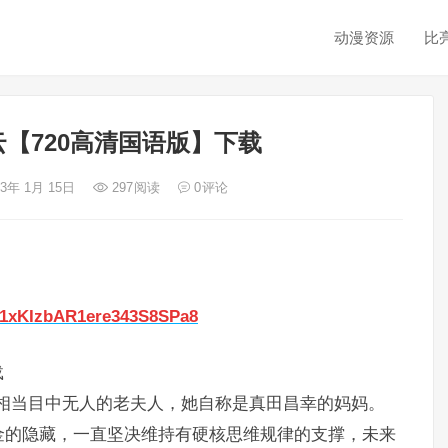
动漫资源
比
云【720高清国语版】下载
23年 1月 15日
297
阅读
0
评论
5B1xKIzbAR1ere343S8SPa8
载
位相当目中无人的老夫人，她自称是真田昌幸的妈妈。
金的隐藏，一直坚决维持有硬核思维规律的支撑，未来