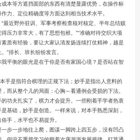
合成本等方遮挡面部的东西有清楚显露优势，在操作标
操作力、定位精确度等方面达到相当技术水平。
“最近野外驻训、军事考察检查核对核定、半年总结赅
得压力非常大，有了思想包袱。”“准确对待交织大项
有素质有经验，要让大家认清发扬连续打仗精神，越是
。”排长、班长纷纷发言。
你我平衡的眼光是在于你是否有家国心境？是否站在智
。本手是指符合棋理的正规下法；妙手是指出人意料的
理，而从整个儿的局面：心胸～看通例会受损的下法。
手的功夫扎实了，棋力才会提升。一些刚着手学者热衷
手是基础，妙手是创造。一样来说，对本手熟悉深刻，
出俗手，水平也不易提升。
要一步一步地往上爬，图谋一脚跨上四五步，没有凹凸
们，假设不重督学习的顺着次序渐渐发展规律，打算通