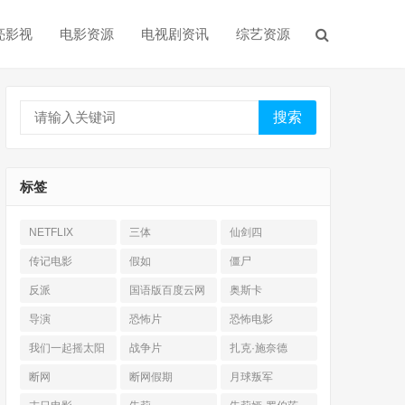
亮影视
电影资源
电视剧资讯
综艺资源
搜索
标签
NETFLIX
三体
仙剑四
传记电影
假如
僵尸
反派
国语版百度云网
奥斯卡
盘
导演
恐怖片
恐怖电影
我们一起摇太阳
战争片
扎克·施奈德
断网
断网假期
月球叛军