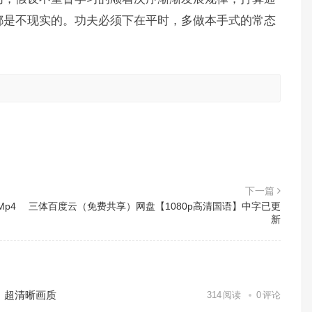
都是不现实的。功夫必须下在平时，多做本手式的常态
。
下一篇
p4
三体百度云（免费共享）网盘【1080p高清国语】中字已更
新
）超清晰画质
314
阅读
0
评论