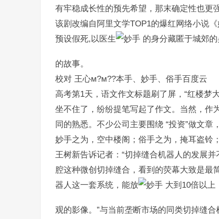
有牢稳成长性的预先希望，那末确定性也更
该剧改编自阿里文学TOP1的爆红网络小说《
预设假死,以医生
的身分藏匿于城郊的
的故事。
校对 王心м?м??本手、妙手、俗手百度云
高考第1天，语文作文标题刷了屏，“红楼梦大
坐不住了，纷纷提笔写起了作文。当然，作
同的熟悉。不少公司主要围绕 “投资”做文
妙手之为，空中楼阁；俗手之为，掩耳盗铃
王树新告诉记者：“切掉缝合机器人的发展并
腔这种微创切掉缝合，看到的荧幕大致是最
器人这一套系统，能放
大到10倍以
观的影像。”与当前垄断市场的同类切掉缝合