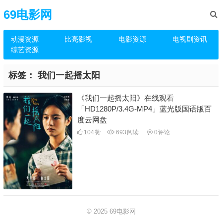
69电影网
动漫资源
比亮影视
电影资源
电视剧资讯
综艺资源
标签：
我们一起摇太阳
《我们一起摇太阳》在线观看
「HD1280P/3.4G-MP4」蓝光版国语版百
度云网盘
104
赞
693
阅读
0
评论
© 2025
69电影网