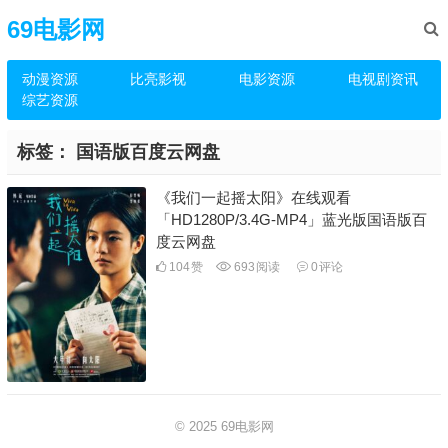
69电影网
动漫资源
比亮影视
电影资源
电视剧资讯
综艺资源
标签：
国语版百度云网盘
《我们一起摇太阳》在线观看
「HD1280P/3.4G-MP4」蓝光版国语版百
度云网盘
104
赞
693
阅读
0
评论
© 2025
69电影网